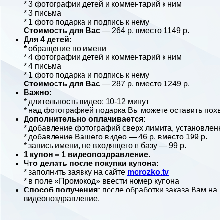
* 3 фотографии детей и комментарий к ним
* 3 письма
* 1 фото подарка и подпись к нему
Стоимость для Вас
— 264 р. вместо 1149 р.
Для 4 детей:
*
обращение по имени
* 4 фотографии детей и комментарий к ним
* 4 письма
* 1 фото подарка и подпись к нему
Стоимость для Вас
— 287 р. вместо 1249 р.
Важно:
* длительность видео: 10-12 минут
* над фотографией подарка Вы можете оставить пох
Дополнительно оплачивается:
*
добавление фотографий сверх лимита, установлен
*
добавление Вашего видео
— 46 р. вместо 199 р.
*
запись имени, не входящего в базу
— 99 р.
1 купон = 1 видеопоздравление.
Что делать после покупки купона:
* заполнить заявку на сайте
morozko.tv
*
в поле «Промокод» ввести номер купона
Способ получения:
после обработки заказа Вам на 
видеопоздравление.