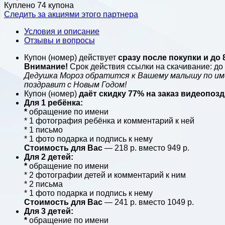
Куплено 74 купона
Следить за акциями этого партнера
Условия и описание
Отзывы и вопросы
Купон (номер) действует
сразу после покупки и до 
Внимание!
Срок действия ссылки на скачивание: до 0
Дедушка Мороз обратится к Вашему малышу по име
поздравит с Новым Годом!
Купон (номер)
даёт скидку 77%
на заказ видеопозд
Для 1 ребёнка:
*
обращение по имени
* 1 фотография ребёнка и комментарий к ней
* 1 письмо
* 1 фото подарка и подпись к нему
Стоимость для Вас
— 218 р. вместо 949 р.
Для 2 детей:
*
обращение по имени
* 2 фотографии детей и комментарий к ним
* 2 письма
* 1 фото подарка и подпись к нему
Стоимость для Вас
— 241 р. вместо 1049 р.
Для 3 детей:
*
обращение по имени